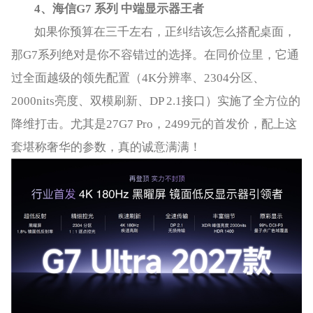
4
、海信
G7
系列 中端显示器王者
如果你预算在三千左右，正纠结该怎么搭配桌面，
那G7系列绝对是你不容错过的选择。在同价位里，它通
过全面越级的领先配置（4K分辨率、2304分区、
2000nits亮度、双模刷新、DP 2.1接口）实施了全方位的
降维打击。尤其是27G7 Pro，2499元的首发价，配上这
套堪称奢华的参数，真的诚意满满！