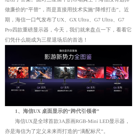
做廉价的“平替”，而是直接用技术实施“降维打击”。近
期，海信一口气发布了UX、GX Ultra、G7 Ultra、G7
Pro四款重磅显示器，今天，我们就来盘点一下，看看它
们凭什么能成为三星退场后的首选！
1
、
海信
UX
桌面显示的
“
跨代引领者
”
海信UX是全球首款3A原画RGB-Mini LED显示器，
亦是海信为了定义未来而打造的“满配标尺”。