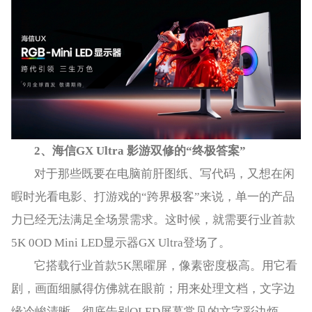
2
、
海信
GX Ultra
影游双修的
“
终极答案
”
对于那些既要在电脑前肝图纸、写代码，又想在闲
暇时光看电影、打游戏的“跨界极客”来说，单一的产品
力已经无法满足全场景需求。这时候，就需要行业首款
5K 0OD Mini LED显示器GX Ultra登场了。
它搭载行业首款5K黑曜屏，像素密度极高。用它看
剧，画面细腻得仿佛就在眼前；用来处理文档，文字边
缘冷峻清晰，彻底告别OLED屏幕常见的文字彩边烦