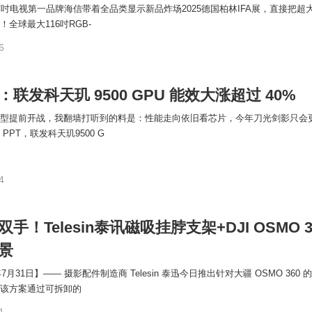
百吋电视第一品牌海信带着全品类显示新品炸场2025德国柏林IFA展，直接把超
全球最大116吋RGB-
6
联发科天玑 9500 GPU 能效大涨超过 40%
型提前开战，我翻墙打听到的料是：性能走向依旧看芯片，今年刀光剑影只会
PPT，联发科天玑9500 G
4
手！Telesin泰讯磁吸挂脖支架+DJI OSMO 3
景
7月31日】—— 摄影配件制造商 Telesin 泰迅今日推出针对大疆 OSMO 360 
该方案通过可拆卸的