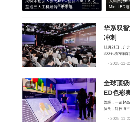
英特尔创新大会见证PC创新力量：名龙
人民日报5
堂造三大主机诠释 “未来电
Mini L
华系双智
新闻
冲刺
11月21日，
800全球内饰
· 2025-11-2
全球顶级K
新闻
ED色彩
曾经，一谈起高
源头，科技博主
· 2025-11-2