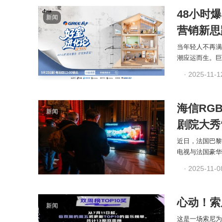
48小时
新闻
营销新思
当年轻人不再满
潮应运而生。巨
· 2025-11-1
海信RGB
新闻
剧院大秀
近日，法国巴黎歌剧
电视与法国豪华音
· 2025-11-0
心动！索
新闻
这是一场索尼为