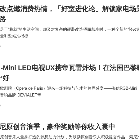
爆改点燃消费热情，「好室进化论」解锁家电场
路
足于“将就”的生活空间，却又对复杂的硬装改造望而却步时，一种全新的“轻改造
量引擎精准捕捉
2
-Mini LED电视UX携帝瓦雷炸场！在法国巴黎
“好
院（Opera de Paris）迎来一场科技与艺术的跨界盛宴——海信RGB-Mini 
响品牌 DEVIALET帝
8
尼原创音浪季，豪华奖励等你收入囊中
原创音乐人量身打造的梦想助力计划，为鼓励原创音乐人积极提交作品，索尼