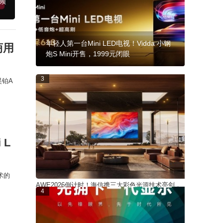
报频
年轻人第一台Mini LED电视！Vidda 小钢
商用
炮S Mini开售，1999元闭眼
3
昊铂A
 L
术的
AWE2026倒计时！海信携三大彩色光源技术亮剑，
4
UX2026款迎来国内