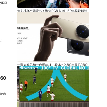
大屏显
大力神杯空降青岛！海信RGB-Mini LED电视让球迷
直呼“相见恨晚”
更
一颗旗舰芯和一台爆款机，看vivo X300与天玑9500
的合力
60
的徒步