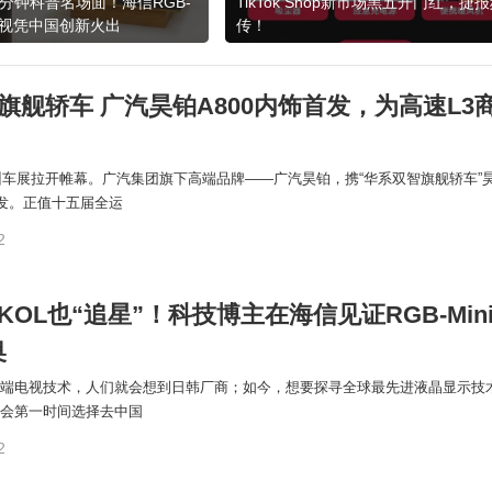
0分钟科普名场面！海信RGB-
TikTok Shop新市场黑五开门红，捷
ED电视凭中国创新火出
传！
旗舰轿车 广汽昊铂A800内饰首发，为高速L3
广州车展拉开帷幕。广汽集团旗下高端品牌——广汽昊铂，携“华系双智旗舰轿车”
首发。正值十五届全运
2
OL也“追星”！科技博主在海信见证RGB-Mini
奥
端电视技术，人们就会想到日韩厂商；如今，想要探寻全球最先进液晶显示技
会第一时间选择去中国
2