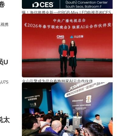
卷
曝！海信将携全新一代RGB-Mini LED电视亮相CES
2026，再次领先一
电视携
员U
火山引擎成为总台春晚独家AI云合作伙伴
U7S
说太