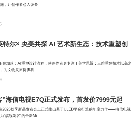
施，让创作者必入设备
5
× 英特尔× 央美共探 AI 艺术新生态：技术重塑创
合正在加速：AI重塑设计流程，使创作者更专注于美学思辨；三维重建技术以毫
，为文物复原提供科
9
客”海信电视E7Q正式发布，首发价7999元起
信在2025秋季新品发布会上正式推出基于ULED平台打造的年度力作——海信电视
为“旗舰刺客”的全新Mi