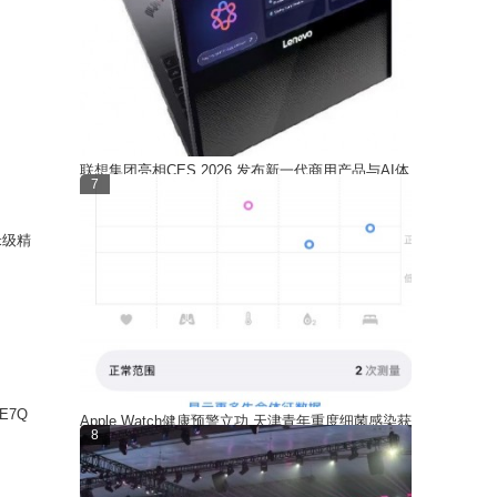
联想集团亮相CES 2026 发布新一代商用产品与AI体
7
验创新
米级精
E7Q
Apple Watch健康预警立功 天津青年重度细菌感染获
8
及时救治