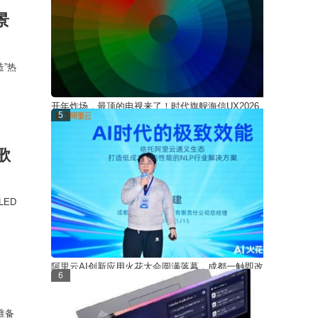
景
”热
开年炸场，最顶的电视来了！时代旗舰海信UX2026
5
款定档3月5日
歌
LED
阿里云AI创新应用火花大会圆满落幕，成都一触即改
6
携手千问点亮教
准备