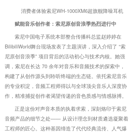
消费者体验索尼WH-1000XM6超旗舰降噪耳机
赋能音乐创作者：索尼原创音浪季热烈进行中
索尼中国电子系统本部整合传播科总监赵婷婷在
BilibiliWorld舞台现场发表了主题演讲，深入介绍了 “索
尼原创音浪季” 项目背后的活动初心与技术内核。她强
调，索尼在长达 70 余年对音乐和音频技术的探索中，
构建了从创作源头到聆听终端的生态链。依托索尼音乐
的专业积淀，音频工程师得以与全球顶尖音乐人深度协
作，精准捕捉创作者渴望传递的音色质感与情感脉搏。
正是这份对声音本质的执着求索，深刻烙印于索尼
音频产品的细节之处—— 从设计理念到材质遴选凝聚着
工程师的匠心。这种基因缔造了代代经典流传、人气爆