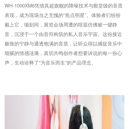
WH-1000XM6凭借其超旗舰的降噪技术与殿堂级的音质
表现，成为现场当之无愧的“焦点明星”。体验者们纷纷
戴上它，顷刻间，展览会场周遭的喧嚣仿佛被一键静
音，沉浸于一个由音符构筑的私人音乐宇宙。这份接近
极致的宁静与通透饱满的音质，让听众得以捕捉音乐中
细腻的情感涟漪，真切共鸣创作者想要诉说的每一份心
声，生动诠释了“为音乐而生”的产品理念。